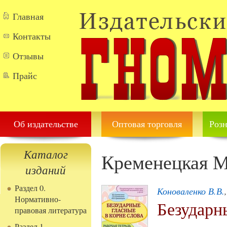
Перейти к основному содержанию
Главная
Контакты
Отзывы
Прайс
Об издательстве
Оптовая торговля
Розн
Каталог
Кременецкая М
изданий
Раздел 0.
Коноваленко В.В.
Нормативно-
Безударн
правовая литература
Раздел 1.