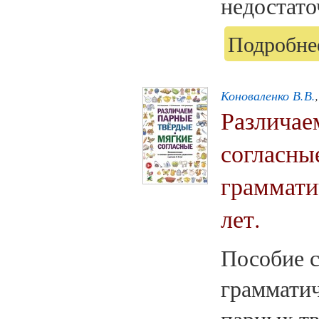
недостато
Подробнее
Коноваленко В.В.
Различае
согласны
граммати
лет.
Пособие с
грамматич
парных тв