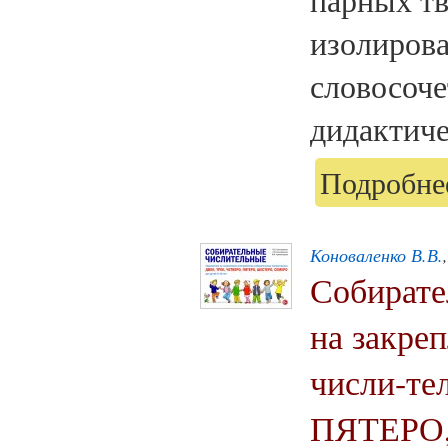
изолирова
словосоче
дидактиче
Подробнее
Коноваленко В.В.
Собирате
на закре
числи-т
ПЯТЕРО,