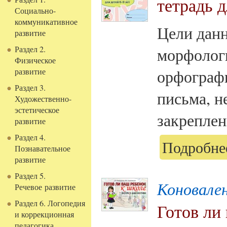
тетрадь д
Социально-
коммуникативное
Цели данн
развитие
Раздел 2.
морфолог
Физическое
орфограф
развитие
Раздел 3.
письма, н
Художественно-
эстетическое
закреплен
развитие
Раздел 4.
Подробнее
Познавательное
развитие
Раздел 5.
Коновален
Речевое развитие
Раздел 6. Логопедия
Готов ли
и коррекционная
педагогика