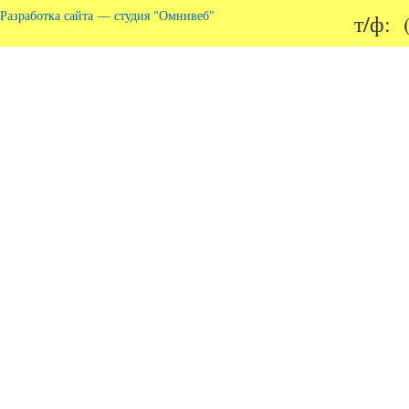
Разработка сайта — студия "Омнивеб"
т/ф: 