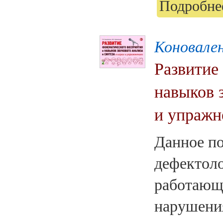
Подробнее
Коновален
Развитие
навыков з
и упражн
Данное по
дефектоло
работающ
нарушени