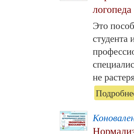
логопеда
Это пособ
студента 
професси
специалис
не растер
Подробнее
Коновален
Нормализ