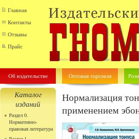
Перейти к основному содержанию
Главная
Контакты
Отзывы
Прайс
Об издательстве
Оптовая торговля
Розн
Каталог
Нормализация тон
изданий
применением эбон
Раздел 0.
Нормативно-
правовая литература
Раздел 1.