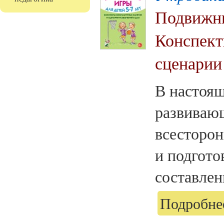
Подвижны
Конспект
сценарии
В настоящ
развивающ
всесторон
и подгото
составлен
Подробнее