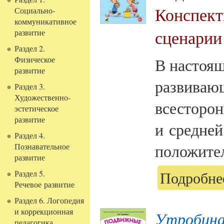
Конспект
Социально-
коммуникативное
сценарии
развитие
Раздел 2.
Физическое
В настоящ
развитие
развивающ
Раздел 3.
Художественно-
всесторо
эстетическое
развитие
и средней
Раздел 4.
положител
Познавательное
развитие
Раздел 5.
Подробнее
Речевое развитие
Раздел 6. Логопедия
и коррекционная
Утробина
педагогика