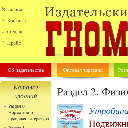
Перейти к основному содержанию
Главная
Контакты
Отзывы
Прайс
Об издательстве
Оптовая торговля
Розн
Каталог
Раздел 2. Физи
изданий
Раздел 0.
Утробина
Нормативно-
правовая литература
Подвижны
Раздел 1.