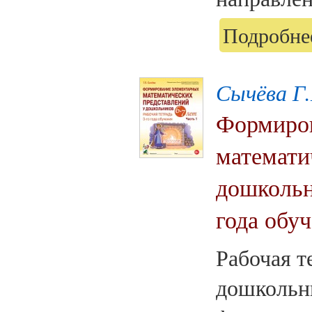
Подробнее
Сычёва Г.
Формиров
математи
дошкольни
года обуч
Рабочая т
дошкольн