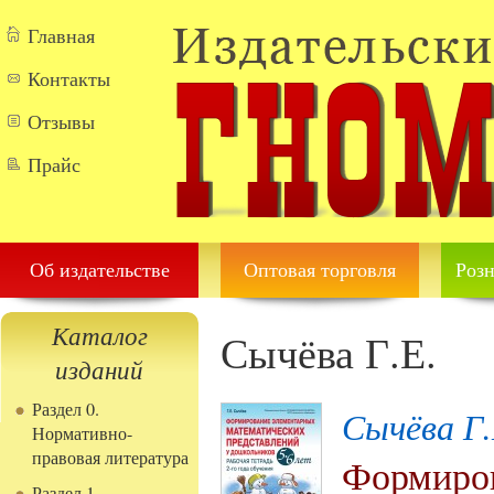
Перейти к основному содержанию
Главная
Контакты
Отзывы
Прайс
Об издательстве
Оптовая торговля
Розн
Каталог
Сычёва Г.Е.
изданий
Раздел 0.
Сычёва Г.
Нормативно-
правовая литература
Формиров
Раздел 1.