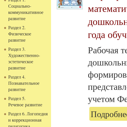
математи
Социально-
коммуникативное
дошкольни
развитие
Раздел 2.
года обуч
Физическое
развитие
Рабочая т
Раздел 3.
Художественно-
дошкольн
эстетическое
развитие
формиров
Раздел 4.
Познавательное
представл
развитие
учетом Фе
Раздел 5.
Речевое развитие
Подробнее
Раздел 6. Логопедия
и коррекционная
педагогика