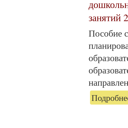
дошкольн
занятий 2
Пособие с
планиров
образоват
образоват
направлен
Подробнее
Страницы