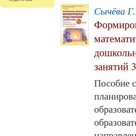
Сычёва Г.
Формиров
математи
дошкольн
занятий 3
Пособие с
планиров
образоват
образоват
направлен