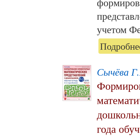
формиров
представл
учетом Фе
Подробнее
Сычёва Г.
Формиров
математи
дошкольни
года обуч