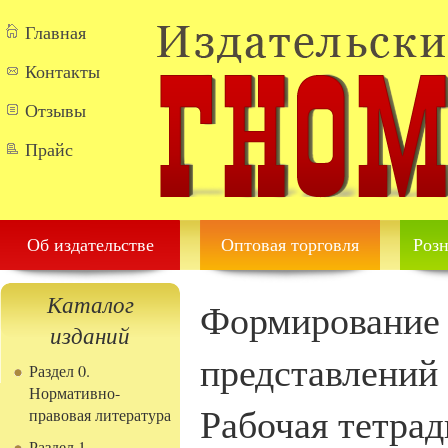
Перейти к основному содержанию
Главная
Контакты
Отзывы
Прайс
Об издательстве
Оптовая торговля
Розн
Каталог
Формирование 
изданий
представлений 
Раздел 0.
Нормативно-
Рабочая тетрад
правовая литература
Раздел 1.