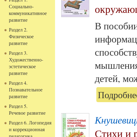
окружающ
Социально-
коммуникативное
развитие
В пособии
Раздел 2.
информаци
Физическое
развитие
способств
Раздел 3.
Художественно-
мышления,
эстетическое
развитие
детей, мож
Раздел 4.
Познавательное
Подробнее
развитие
Раздел 5.
Речевое развитие
Кнушевиц
Раздел 6. Логопедия
и коррекционная
Стихи и 
педагогика