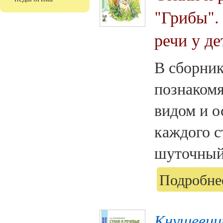
"Грибы".
речи у де
В сборник
познакомя
видом и о
каждого с
шуточный 
Подробнее
Кнушевиц