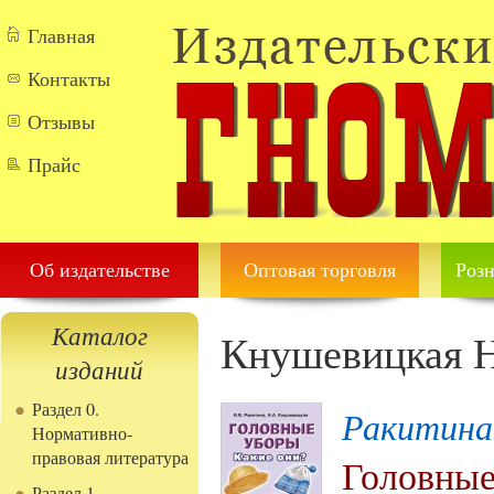
Перейти к основному содержанию
Главная
Контакты
Отзывы
Прайс
Об издательстве
Оптовая торговля
Розн
Каталог
Кнушевицкая Н
изданий
Раздел 0.
Ракитина
Нормативно-
правовая литература
Головные
Раздел 1.