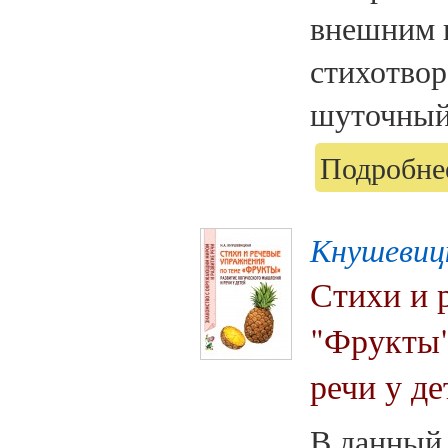
внешним 
стихотвор
шуточный 
Подробнее
Кнушевиц
Стихи и 
"Фрукты"
речи у де
В данный 