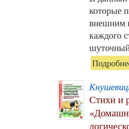
которые п
внешним 
каждого с
шуточный 
Подробнее
Кнушевиц
Стихи и 
«Домашни
логическ