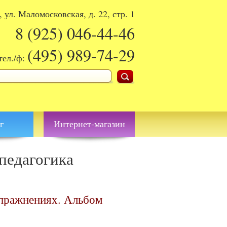
, ул. Маломосковская, д. 22, стр. 1
8 (925)
046-44-46
(495)
989-74-29
тел./ф:
поиска
г
Интернет-магазин
 педагогика
упражнениях. Альбом