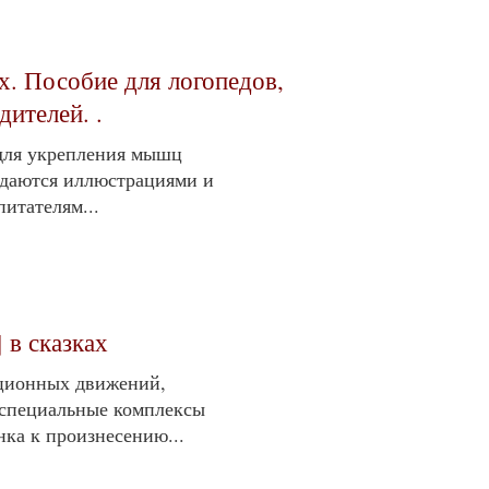
х. Пособие для логопедов,
дителей. .
для укрепления мышц
даются ил­люстрациями и
итателям...
 в сказках
яционных движений,
 специальные комплексы
ка к произнесению...