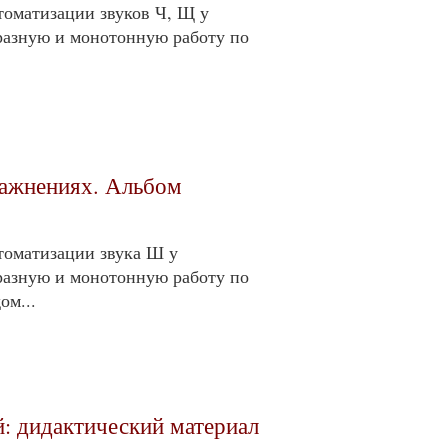
томатизации звуков Ч, Щ у
разную и монотонную работу по
ражнениях. Альбом
томатизации звука Ш у
разную и монотонную работу по
ом...
й: дидактический материал