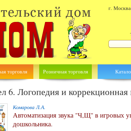
г. Москва
Форма 
Поиск
ая торговля
Розничная торговля
Катало
ел 6. Логопедия и коррекционная
Комарова Л.А.
Автоматизация звука "Ч,Щ" в игровых 
дошкольника.