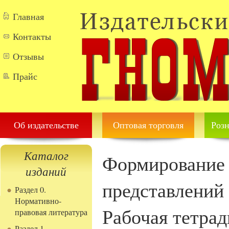
Перейти к основному содержанию
Главная
Контакты
Отзывы
Прайс
Об издательстве
Оптовая торговля
Розн
Каталог
Формирование 
изданий
представлений 
Раздел 0.
Нормативно-
Рабочая тетрад
правовая литература
Раздел 1.