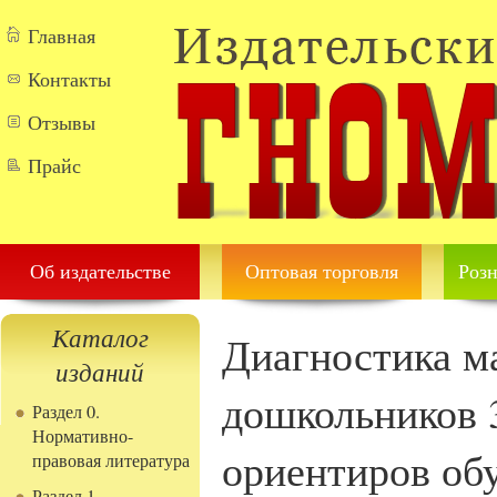
Перейти к основному содержанию
Главная
Контакты
Отзывы
Прайс
Об издательстве
Оптовая торговля
Розн
Каталог
Диагностика м
изданий
дошкольников 3
Раздел 0.
Нормативно-
ориентиров об
правовая литература
Раздел 1.