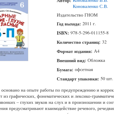
Автор:
Коноваленко В.В.
Коноваленко С.В.
Издательство ГНОМ
Год выхода:
2011 г.
ISBN:
978-5-296-011155-8
Количество страниц:
32
Формат издания:
А4
Внешний вид:
Обложка
Бумага:
офсетная
Стандарт упаковки:
50 шт.
 основано на опыте работы по предупреждению и коррек
ит из графических, фонематических и лексико-грамматич
звонких – глухих звуков на слух и в произношении и со
ния предусматривают взаимодействие речевого, речедвиг