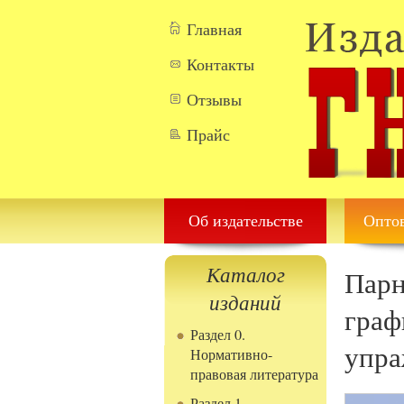
Перейти к основному содержанию
Главная
Контакты
Отзывы
Прайс
Об издательстве
Оптов
Каталог
Парн
изданий
граф
Раздел 0.
упра
Нормативно-
правовая литература
Раздел 1.