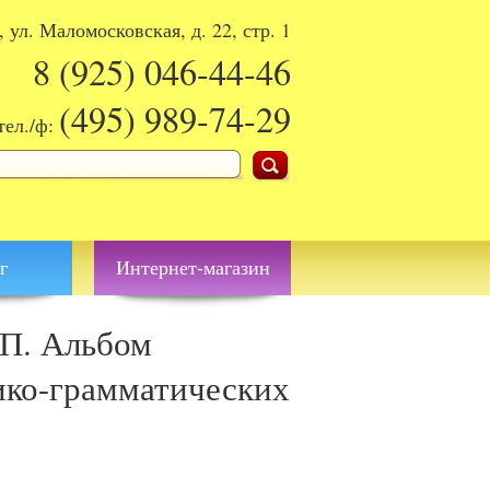
, ул. Маломосковская, д. 22, стр. 1
8 (925)
046-44-46
(495)
989-74-29
тел./ф:
поиска
г
Интернет-магазин
-П. Альбом
ико-грамматических