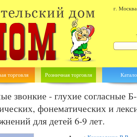
г. Москва
Форма 
Поиск
ая торговля
Розничная торговля
Катало
ые звонкие - глухие согласные Б
ических, фонематических и лекс
жнений для детей 6-9 лет.