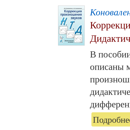
Коновален
Коррекци
Дидактич
В пособии
описаны 
произноше
дидактиче
дифференц
Подробнее