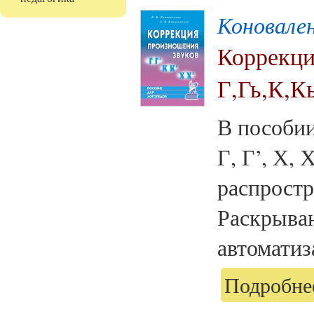
Коновален
Коррекци
Г,Гь,К,К
В пособии
Г, Г’, Х, 
распрост
Раскрыва
автоматиза
Подробнее