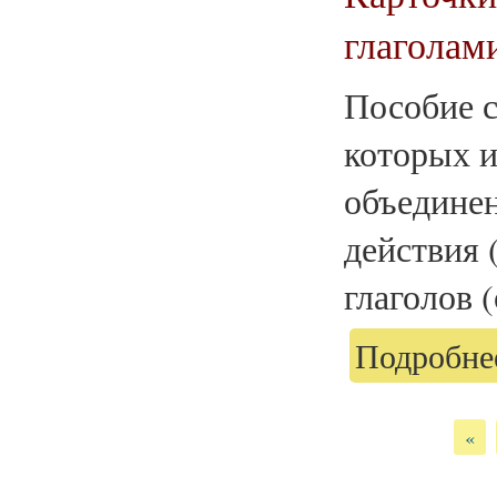
глаголами
Пособие с
которых 
объедине
действия 
глаголов 
Подробнее
Страницы
«