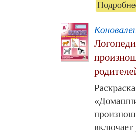
Подробнее
Коновален
Логопеди
произнош
родителей
Раскраска
«Домашни
произнош
включает 