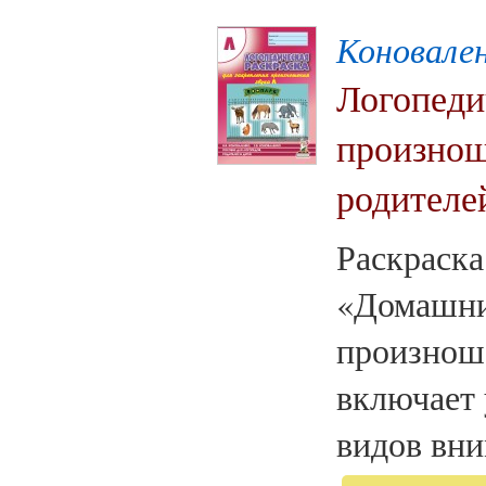
Коновален
Логопеди
произнош
родителей
Раскраска
«Домашни
произнош
включает 
видов вни