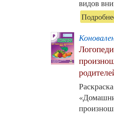
видов вни
Подробнее
Коновален
Логопеди
произнош
родителей
Раскраска
«Домашни
произнош