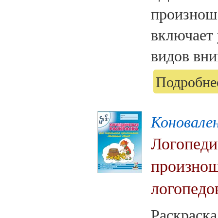
произнош
включает 
видов вни
Подробнее
Коновален
Логопеди
произноше
логопедов
Раскраска