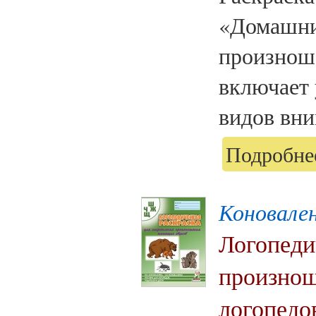
«Домашни
произнош
включает 
видов вни
Подробнее
Коновален
Логопеди
произнош
логопедов