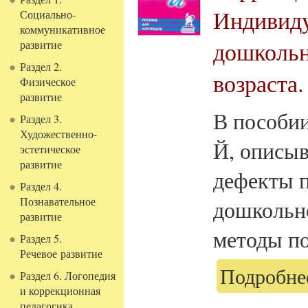
Индивиду
Социально-
коммуникативное
дошкольн
развитие
Раздел 2.
возраста.
Физическое
развитие
В пособии
Раздел 3.
Художественно-
Й, описы
эстетическое
развитие
дефекты п
Раздел 4.
Познавательное
дошкольно
развитие
методы пос
Раздел 5.
Речевое развитие
Подробнее
Раздел 6. Логопедия
и коррекционная
педагогика