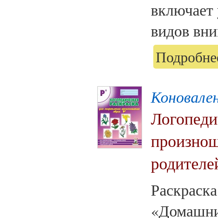
включает 
видов вни
Подробнее
Коновален
Логопеди
произнош
родителей
Раскраска
«Домашни