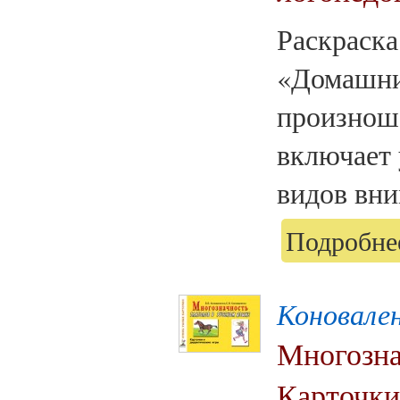
Раскраска
«Домашни
произнош
включает 
видов вни
Подробнее
Коновален
Многозна
Карточки