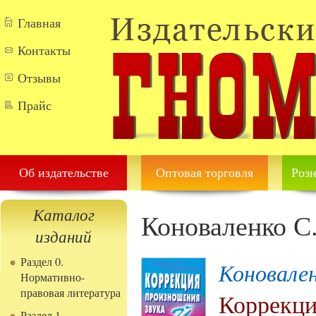
Перейти к основному содержанию
Главная
Контакты
Отзывы
Прайс
Об издательстве
Оптовая торговля
Розн
Каталог
Коноваленко С
изданий
Раздел 0.
Коновален
Нормативно-
правовая литература
Коррекци
Раздел 1.